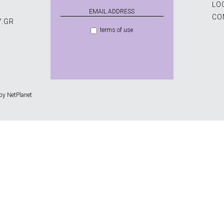
LO
CO
Y.GR
terms of use
by NetPlanet