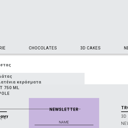
RIE
CHOCOLATES
3D CAKES
N
αστας
ολάτας
λατένια κεράσματα
T 750 ML
POLE
TR
NEWSLETTER
3D
egory
, 4
NE