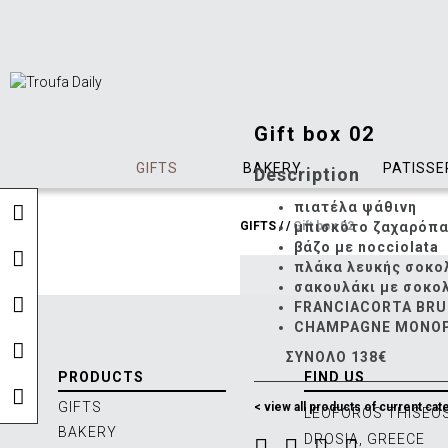
Gift box 02
GIFTS
BAKERY
PATISSE
Description
πιατέλα ψάθινη
μπισκότο ζαχαρόπ
GIFTS
/
/
Gift box 02
βάζο με nocciolata
πλάκα λευκής σοκ
σακουλάκι με σοκο
FRANCIACORTA BRU
CHAMPAGNE MONO
ΣΥΝΟΛΟ 138€
PRODUCTS
FIND US
GIFTS
< view all products of current cat
LEOFOROS THISEOS
BAKERY
DROSIA, GREECE